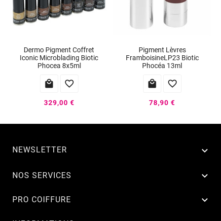
Dermo Pigment Coffret
Pigment Lèvres
Iconic Microblading Biotic
FramboisineLP23 Biotic
Phocea 8x5ml
Phocéa 13ml




329,00 €
78,90 €
NEWSLETTER


NOS SERVICES

PRO COIFFURE