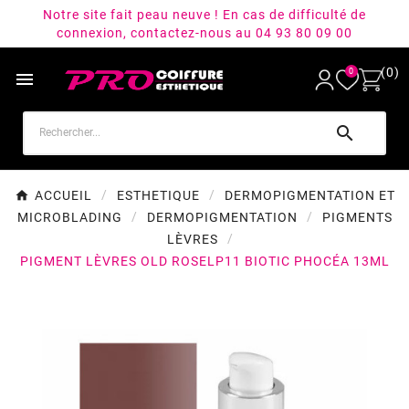
Notre site fait peau neuve ! En cas de difficulté de
connexion, contactez-nous au 04 93 80 09 00
(0)
0


ACCUEIL
ESTHETIQUE
DERMOPIGMENTATION ET
MICROBLADING
DERMOPIGMENTATION
PIGMENTS
LÈVRES
PIGMENT LÈVRES OLD ROSELP11 BIOTIC PHOCÉA 13ML