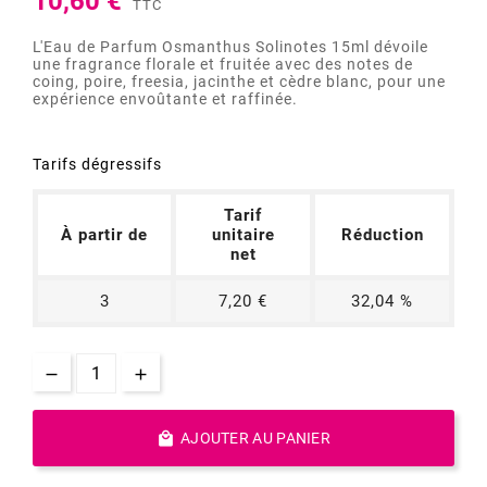
10,60 €
TTC
L'Eau de Parfum Osmanthus Solinotes 15ml dévoile
une fragrance florale et fruitée avec des notes de
coing, poire, freesia, jacinthe et cèdre blanc, pour une
expérience envoûtante et raffinée.
Tarifs dégressifs
Tarif
À partir de
unitaire
Réduction
net
3
7,20 €
32,04 %

AJOUTER AU PANIER