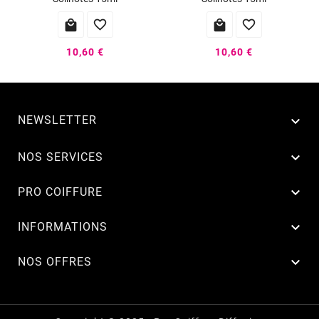




10,60 €
10,60 €
NEWSLETTER


NOS SERVICES

PRO COIFFURE

INFORMATIONS

NOS OFFRES