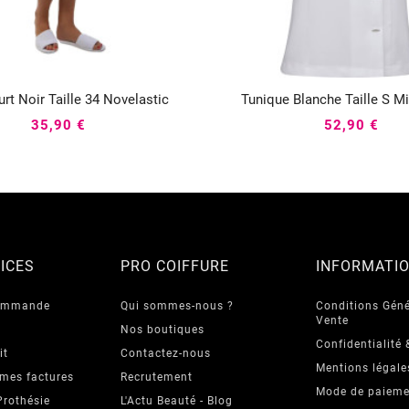
rt Noir Taille 34 Novelastic
Tunique Blanche Taille S M






35,90 €
52,90 €
ICES
PRO COIFFURE
INFORMATI
commande
Qui sommes-nous ?
Conditions Géné
Vente
Nos boutiques
Confidentialité 
it
Contactez-nous
Mentions légale
 mes factures
Recrutement
Mode de paieme
Prothésie
L'Actu Beauté - Blog