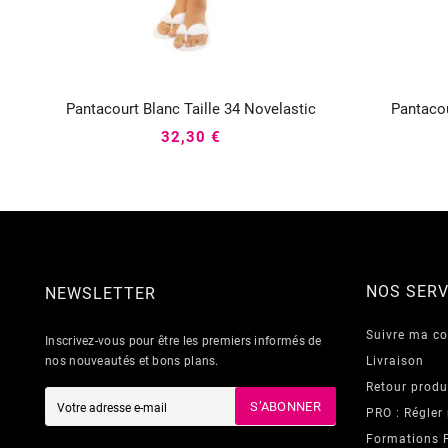
Pantacourt Blanc Taille 34 Novelastic
Pantacou



32,30 €
NOS SERV
NEWSLETTER
Suivre ma 
Inscrivez-vous pour être les premiers informés de
nos nouveautés et bons plans.
Livraison
Retour produ
S’ABONNER
PRO : Régler
Formations 